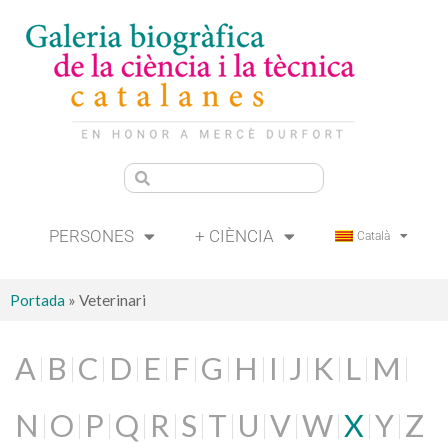
PERSONES
+ CIÈNCIA
Català
Portada
»
Veterinari
A
B
C
D
E
F
G
H
I
J
K
L
M
N
O
P
Q
R
S
T
U
V
W
X
Y
Z