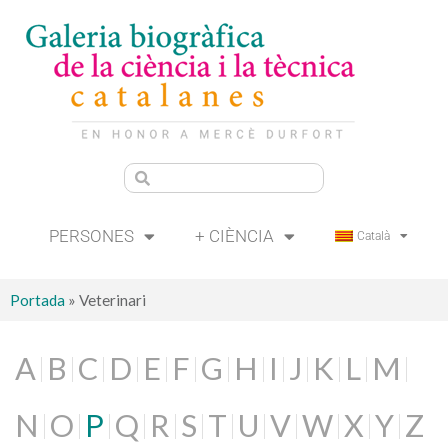
PERSONES
+ CIÈNCIA
Català
Portada
»
Veterinari
A
B
C
D
E
F
G
H
I
J
K
L
M
N
O
P
Q
R
S
T
U
V
W
X
Y
Z