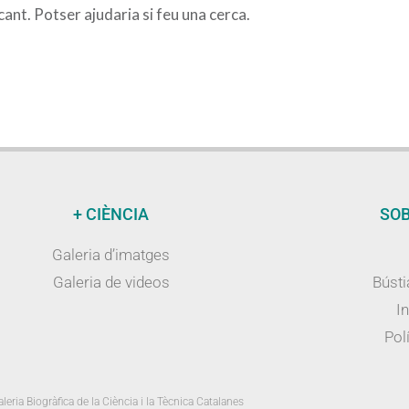
nt. Potser ajudaria si feu una cerca.
+ CIÈNCIA
SOB
Galeria d’imatges
Galeria de videos
Bústi
I
Polí
leria Biogràfica de la Ciència i la Tècnica Catalanes