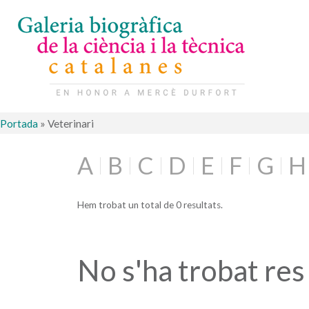
Portada
»
Veterinari
A
B
C
D
E
F
G
H
Hem trobat un total de 0 resultats.
No s'ha trobat res