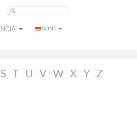
ÈNCIA
Català
S
T
U
V
W
X
Y
Z