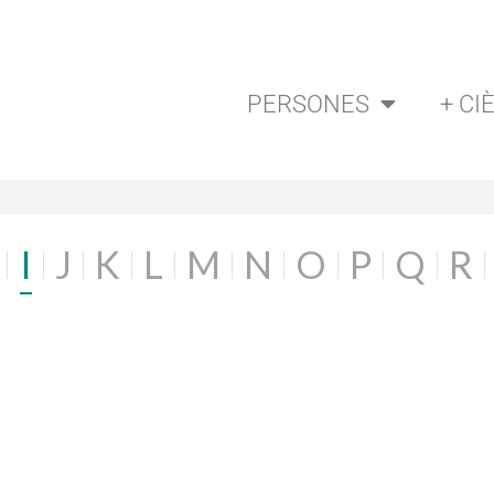
PERSONES
+ CI
I
J
K
L
M
N
O
P
Q
R