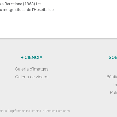
a a Barcelona (1863) i es
 metge titular de l’Hospital de
+ CIÈNCIA
SOB
Galeria d’imatges
Galeria de videos
Bústi
I
Polí
leria Biogràfica de la Ciència i la Tècnica Catalanes