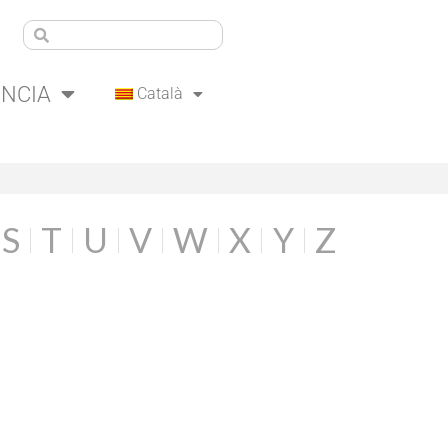
ÈNCIA
Català
S
T
U
V
W
X
Y
Z