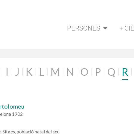
PERSONES
+ CI
I
J
K
L
M
N
O
P
Q
R
artolomeu
celona 1902
a Sitges, població natal del seu