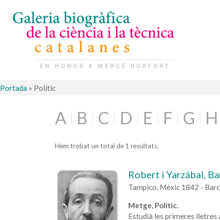
Portada
»
Polític
A
B
C
D
E
F
G
H
Hem trobat un total de 1 resultats.
Robert i Yarzábal, B
Tampico, Mèxic 1842 - Bar
Metge, Polític.
Estudià les primeres lletres 