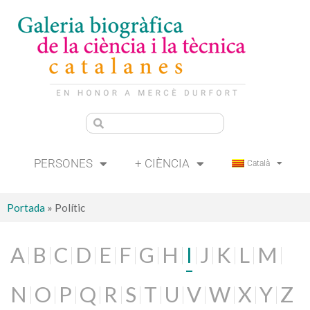
PERSONES
+ CIÈNCIA
Català
Portada
»
Polític
A
B
C
D
E
F
G
H
I
J
K
L
M
N
O
P
Q
R
S
T
U
V
W
X
Y
Z