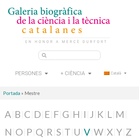
PERSONES
+ CIÈNCIA
Català
Portada
»
Mestre
A
B
C
D
E
F
G
H
I
J
K
L
M
N
O
P
Q
R
S
T
U
V
W
X
Y
Z