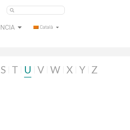
ÈNCIA
Català
S
T
U
V
W
X
Y
Z