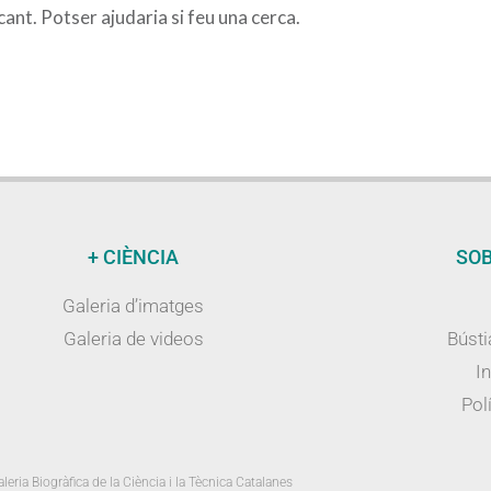
nt. Potser ajudaria si feu una cerca.
+ CIÈNCIA
SOB
Galeria d’imatges
Galeria de videos
Bústi
I
Polí
leria Biogràfica de la Ciència i la Tècnica Catalanes