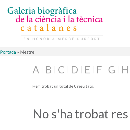
Portada
»
Mestre
A
B
C
D
E
F
G
H
Hem trobat un total de 0 resultats.
No s'ha trobat res