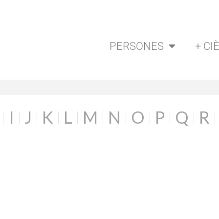
PERSONES
+ CI
I
J
K
L
M
N
O
P
Q
R