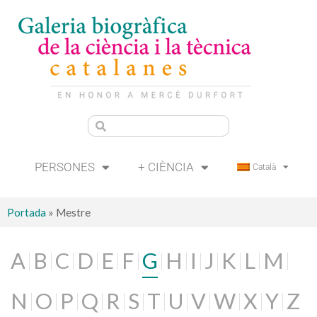
PERSONES
+ CIÈNCIA
Català
Portada
»
Mestre
A
B
C
D
E
F
G
H
I
J
K
L
M
N
O
P
Q
R
S
T
U
V
W
X
Y
Z