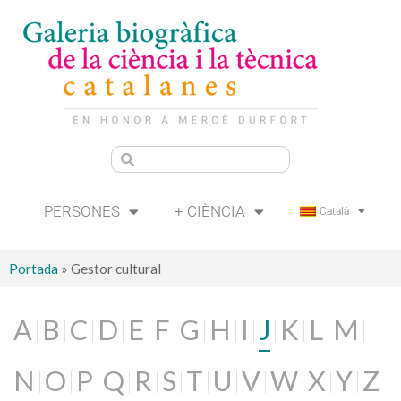
PERSONES
+ CIÈNCIA
Català
Portada
»
Gestor cultural
A
B
C
D
E
F
G
H
I
J
K
L
M
N
O
P
Q
R
S
T
U
V
W
X
Y
Z