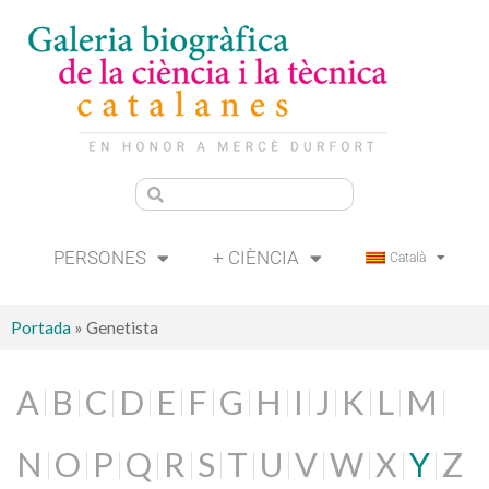
PERSONES
+ CIÈNCIA
Català
Portada
»
Genetista
A
B
C
D
E
F
G
H
I
J
K
L
M
N
O
P
Q
R
S
T
U
V
W
X
Y
Z