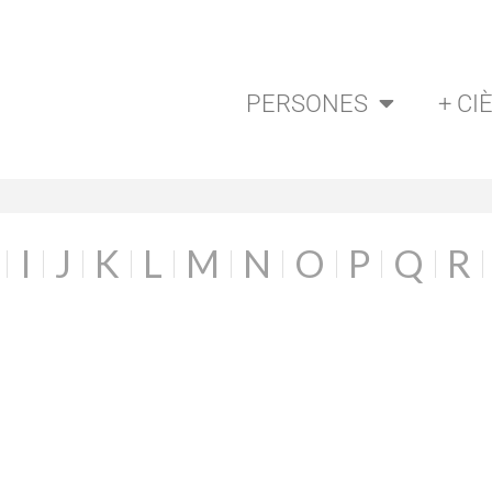
PERSONES
+ CI
I
J
K
L
M
N
O
P
Q
R