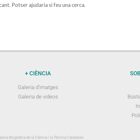
nt. Potser ajudaria si feu una cerca.
+ CIÈNCIA
SOB
Galeria d’imatges
Galeria de videos
Bústi
I
Polí
leria Biogràfica de la Ciència i la Tècnica Catalanes