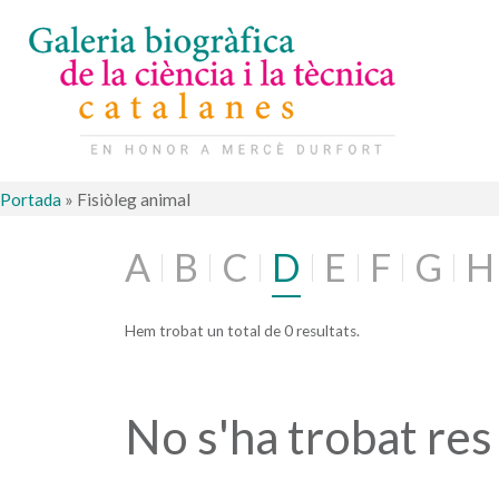
Portada
»
Fisiòleg animal
A
B
C
D
E
F
G
H
Hem trobat un total de 0 resultats.
No s'ha trobat res