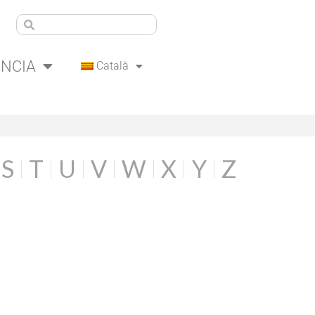
ÈNCIA
Català
S
T
U
V
W
X
Y
Z