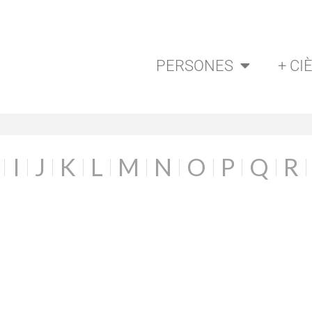
PERSONES
+ CI
I
J
K
L
M
N
O
P
Q
R