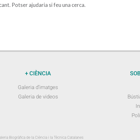
nt. Potser ajudaria si feu una cerca.
+ CIÈNCIA
SOB
Galeria d’imatges
Galeria de videos
Bústi
I
Polí
leria Biogràfica de la Ciència i la Tècnica Catalanes