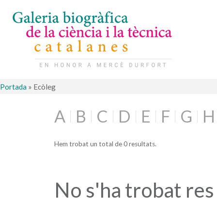
Portada
»
Ecòleg
A
B
C
D
E
F
G
H
Hem trobat un total de 0 resultats.
No s'ha trobat res