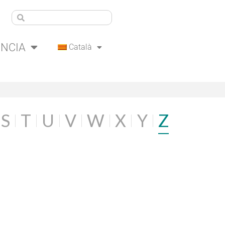
ÈNCIA
Català
S
T
U
V
W
X
Y
Z