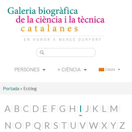
PERSONES
+ CIÈNCIA
Català
Portada
»
Ecòleg
A
B
C
D
E
F
G
H
I
J
K
L
M
N
O
P
Q
R
S
T
U
V
W
X
Y
Z