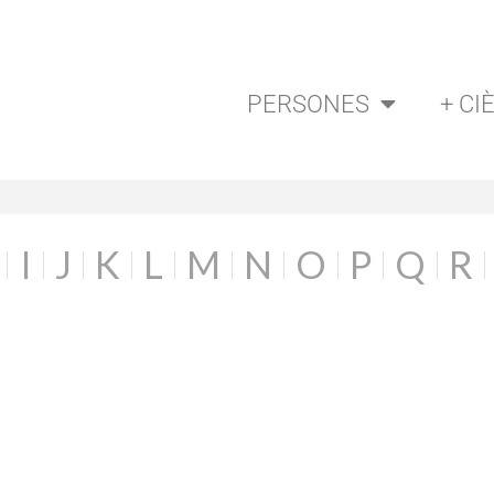
PERSONES
+ CI
I
J
K
L
M
N
O
P
Q
R