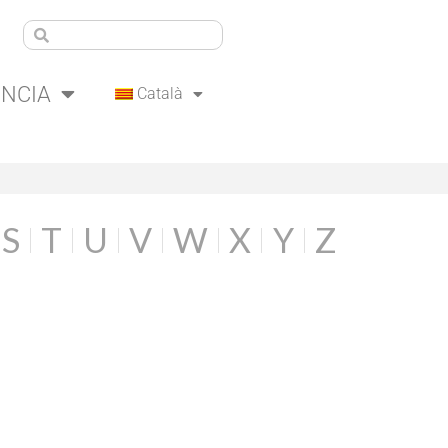
ÈNCIA
Català
S
T
U
V
W
X
Y
Z