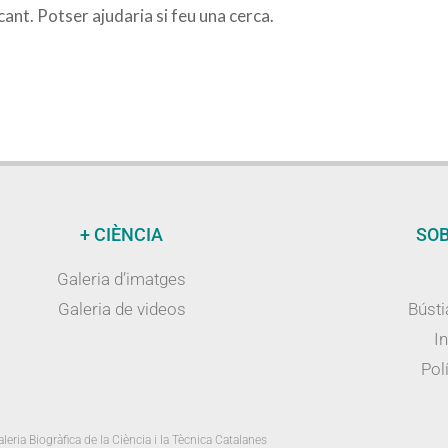
nt. Potser ajudaria si feu una cerca.
+ CIÈNCIA
SOB
Galeria d’imatges
Galeria de videos
Bústi
I
Polí
leria Biogràfica de la Ciència i la Tècnica Catalanes