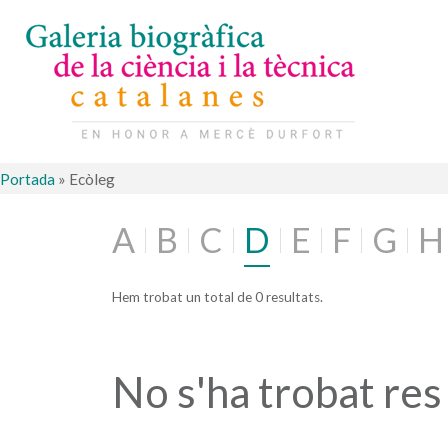
Portada
»
Ecòleg
A
B
C
D
E
F
G
H
Hem trobat un total de 0 resultats.
No s'ha trobat res