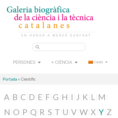
PERSONES
+ CIÈNCIA
Català
Portada
»
Científic
A
B
C
D
E
F
G
H
I
J
K
L
M
N
O
P
Q
R
S
T
U
V
W
X
Y
Z