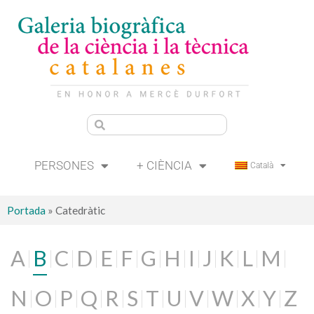
PERSONES
+ CIÈNCIA
Català
Portada
»
Catedràtic
A
B
C
D
E
F
G
H
I
J
K
L
M
N
O
P
Q
R
S
T
U
V
W
X
Y
Z