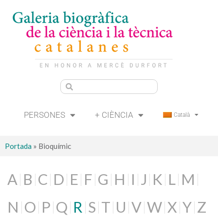
PERSONES
+ CIÈNCIA
Català
Portada
»
Bioquímic
A
B
C
D
E
F
G
H
I
J
K
L
M
N
O
P
Q
R
S
T
U
V
W
X
Y
Z