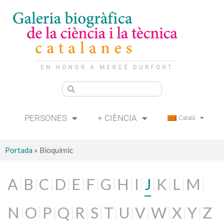
PERSONES
+ CIÈNCIA
Català
Portada
»
Bioquímic
A
B
C
D
E
F
G
H
I
J
K
L
M
N
O
P
Q
R
S
T
U
V
W
X
Y
Z