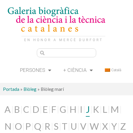
PERSONES
+ CIÈNCIA
Català
Portada
»
Biòleg
»
Biòleg marí
A
B
C
D
E
F
G
H
I
J
K
L
M
N
O
P
Q
R
S
T
U
V
W
X
Y
Z