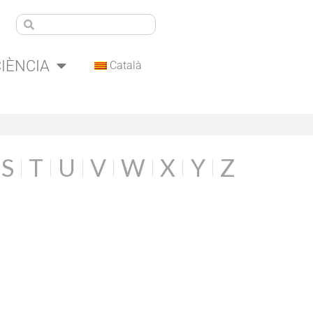
CIÈNCIA
Català
S
T
U
V
W
X
Y
Z