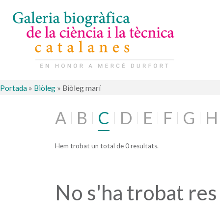
Portada
»
Biòleg
»
Biòleg marí
A
B
C
D
E
F
G
H
Hem trobat un total de 0 resultats.
No s'ha trobat res