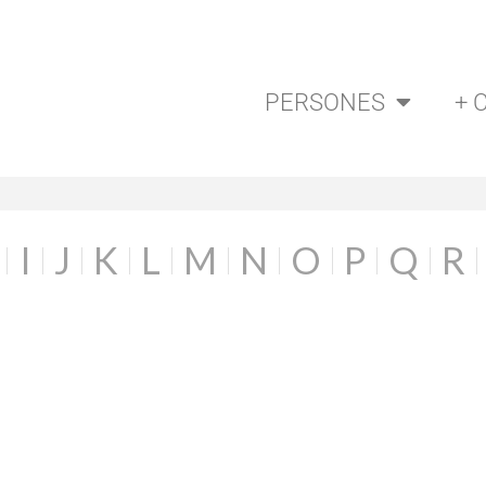
PERSONES
+ 
I
J
K
L
M
N
O
P
Q
R