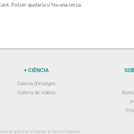
nt. Potser ajudaria si feu una cerca.
+ CIÈNCIA
SOB
Galeria d’imatges
Galeria de videos
Bústi
I
Polí
leria Biogràfica de la Ciència i la Tècnica Catalanes