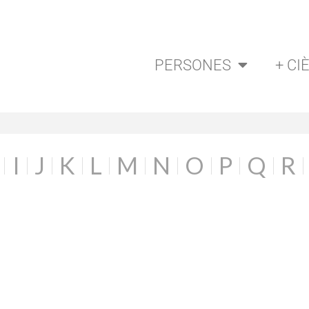
PERSONES
+ CI
I
J
K
L
M
N
O
P
Q
R