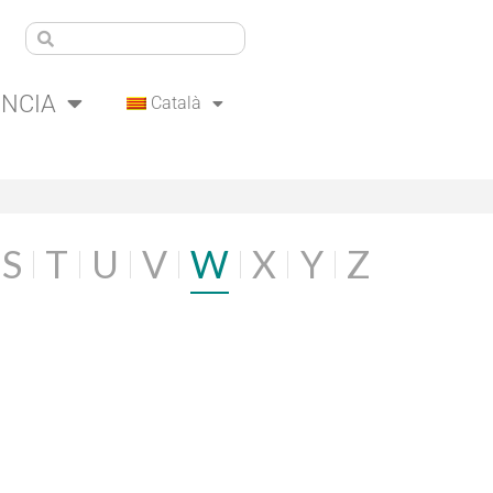
ÈNCIA
Català
S
T
U
V
W
X
Y
Z