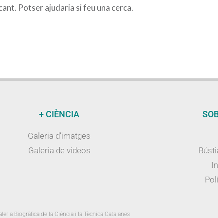
nt. Potser ajudaria si feu una cerca.
+ CIÈNCIA
SOB
Galeria d’imatges
Galeria de videos
Bústi
I
Polí
leria Biogràfica de la Ciència i la Tècnica Catalanes