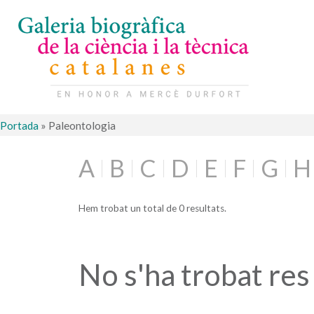
Portada
»
Paleontologia
A
B
C
D
E
F
G
H
Hem trobat un total de 0 resultats.
No s'ha trobat res