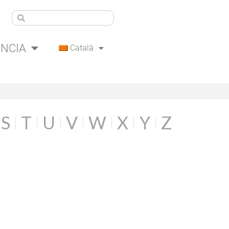
ÈNCIA
Català
S
T
U
V
W
X
Y
Z