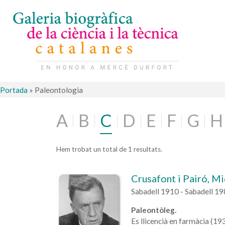
Portada
»
Paleontologia
A
B
C
D
E
F
G
H
Hem trobat un total de 1 resultats.
Crusafont i Pairó, M
Sabadell 1910 - Sabadell 1
Paleontòleg.
Es llicencià en farmàcia (193