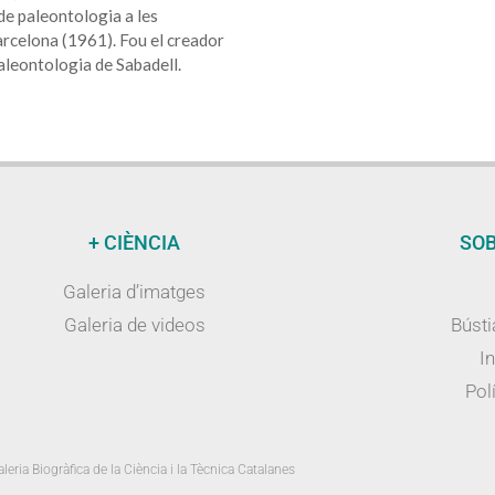
de paleontologia a les
arcelona (1961). Fou el creador
 Paleontologia de Sabadell.
+ CIÈNCIA
SOB
Galeria d’imatges
Galeria de videos
Bústi
I
Polí
leria Biogràfica de la Ciència i la Tècnica Catalanes