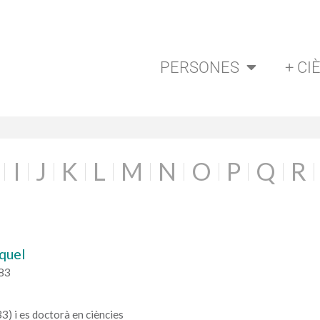
PERSONES
+ CI
I
J
K
L
M
N
O
P
Q
R
iquel
983
3) i es doctorà en ciències