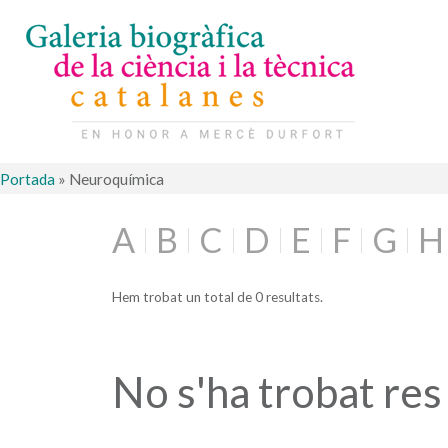
Portada
»
Neuroquímica
A
B
C
D
E
F
G
H
Hem trobat un total de 0 resultats.
No s'ha trobat res