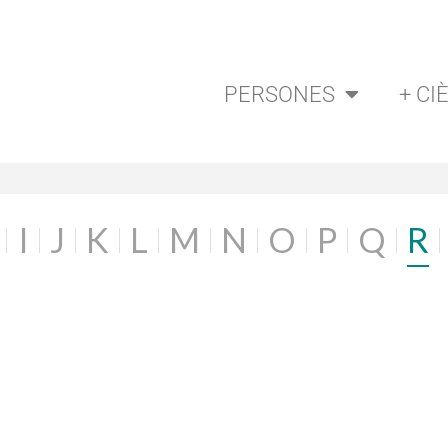
PERSONES
+ CI
I
J
K
L
M
N
O
P
Q
R