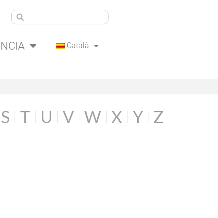
ÈNCIA
Català
S
T
U
V
W
X
Y
Z