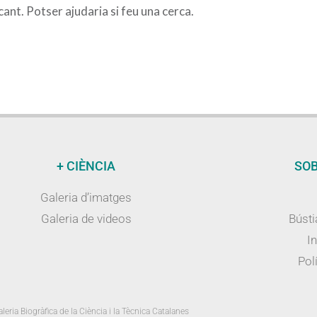
nt. Potser ajudaria si feu una cerca.
+ CIÈNCIA
SOB
Galeria d’imatges
Galeria de videos
Bústi
I
Polí
leria Biogràfica de la Ciència i la Tècnica Catalanes