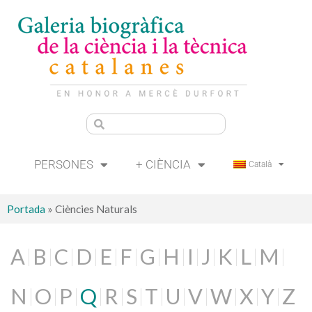
PERSONES
+ CIÈNCIA
Català
Portada
»
Ciències Naturals
A
B
C
D
E
F
G
H
I
J
K
L
M
N
O
P
Q
R
S
T
U
V
W
X
Y
Z