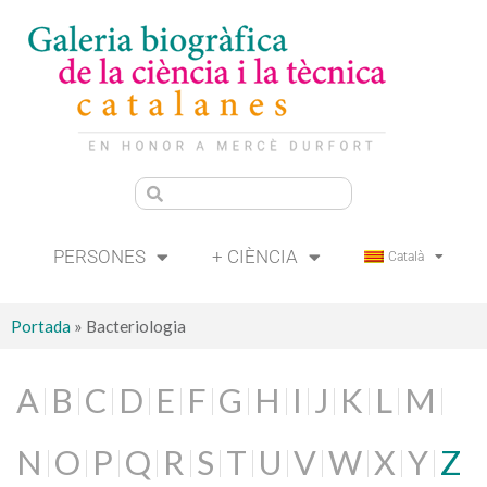
PERSONES
+ CIÈNCIA
Català
Portada
»
Bacteriologia
A
B
C
D
E
F
G
H
I
J
K
L
M
N
O
P
Q
R
S
T
U
V
W
X
Y
Z