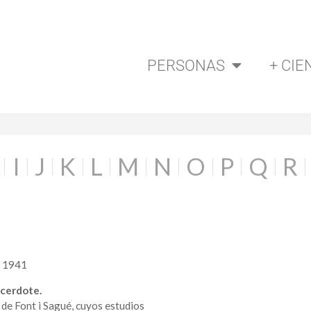
PERSONAS
+ CIE
I
J
K
L
M
N
O
P
Q
R
a 1941
acerdote.
 de Font i Sagué, cuyos estudios