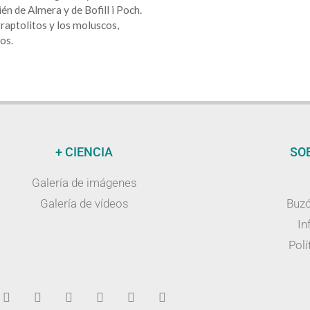
én de Almera y de Bofill i Poch.
graptolitos y los moluscos,
os.
+ CIENCIA
SO
Galería de imágenes
Galería de vídeos
Buzó
In
Polí