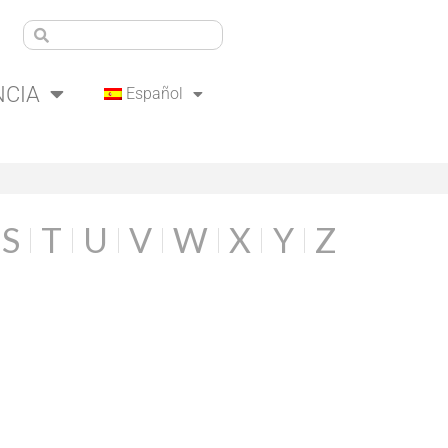
NCIA
Español
S
T
U
V
W
X
Y
Z