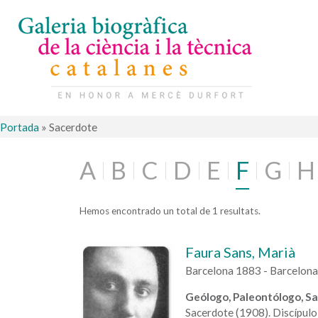
Portada
»
Sacerdote
A
B
C
D
E
F
G
H
Hemos encontrado un total de 1 resultats.
Faura Sans, Marià
Barcelona 1883 - Barcelon
Geólogo, Paleontólogo, S
Sacerdote (1908). Discípulo