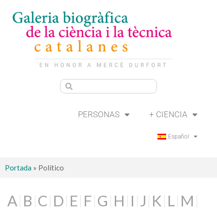
PERSONAS
+ CIENCIA
Español
Portada
»
Político
A
B
C
D
E
F
G
H
I
J
K
L
M