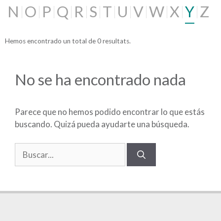
N
O
P
Q
R
S
T
U
V
W
X
Y
Z
Hemos encontrado un total de 0 resultats.
No se ha encontrado nada
Parece que no hemos podido encontrar lo que estás
buscando. Quizá pueda ayudarte una búsqueda.