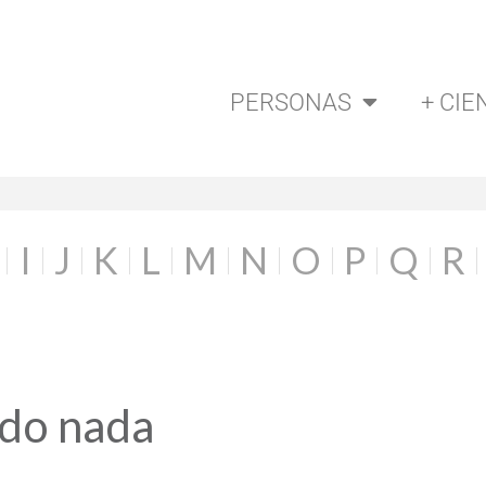
PERSONAS
+ CIE
I
J
K
L
M
N
O
P
Q
R
ado nada