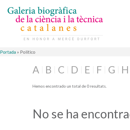
Portada
»
Político
A
B
C
D
E
F
G
H
Hemos encontrado un total de 0 resultats.
No se ha encontr