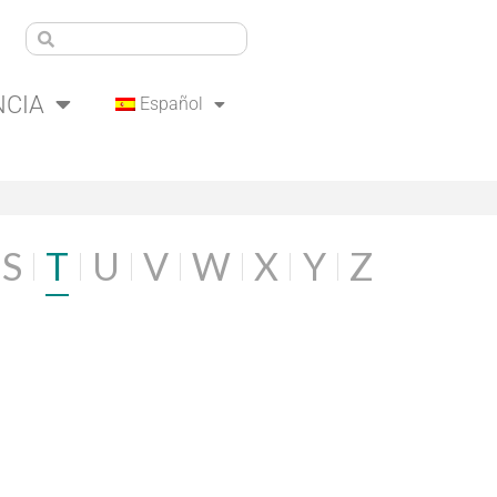
NCIA
Español
S
T
U
V
W
X
Y
Z