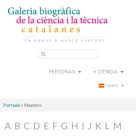
PERSONAS
+ CIENCIA
Español
Portada
»
Maestro
A
B
C
D
E
F
G
H
I
J
K
L
M