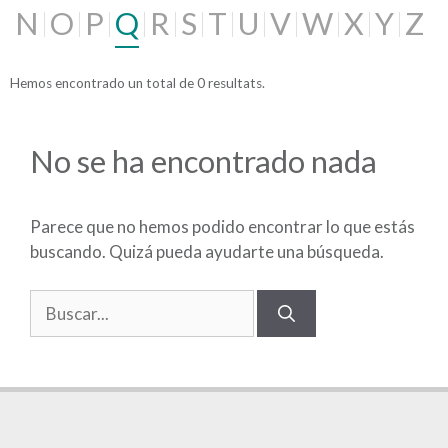
N
O
P
Q
R
S
T
U
V
W
X
Y
Z
Hemos encontrado un total de 0 resultats.
No se ha encontrado nada
Parece que no hemos podido encontrar lo que estás
buscando. Quizá pueda ayudarte una búsqueda.