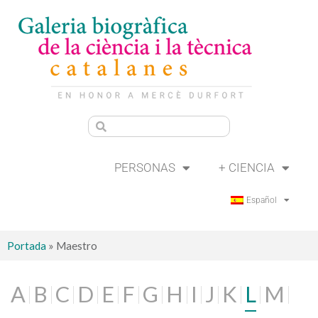
PERSONAS
+ CIENCIA
Español
Portada
»
Maestro
A
B
C
D
E
F
G
H
I
J
K
L
M