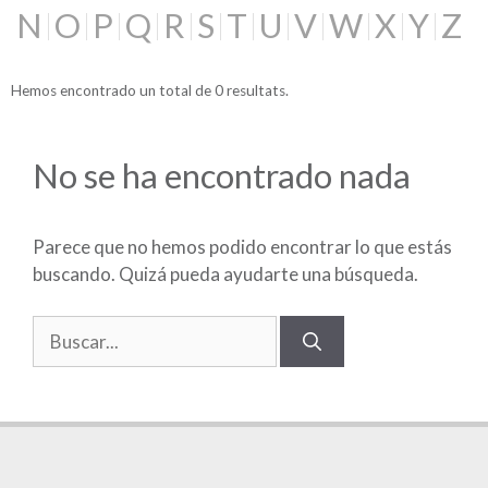
N
O
P
Q
R
S
T
U
V
W
X
Y
Z
Hemos encontrado un total de 0 resultats.
No se ha encontrado nada
Parece que no hemos podido encontrar lo que estás
buscando. Quizá pueda ayudarte una búsqueda.