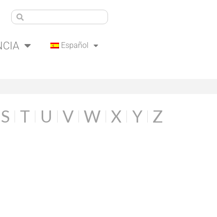
NCIA
Español
S
T
U
V
W
X
Y
Z