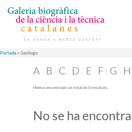
Portada
»
Geólogo
A
B
C
D
E
F
G
H
Hemos encontrado un total de 0 resultats.
No se ha encontr