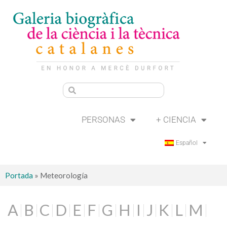
PERSONAS
+ CIENCIA
Español
Portada
»
Meteorología
A
B
C
D
E
F
G
H
I
J
K
L
M