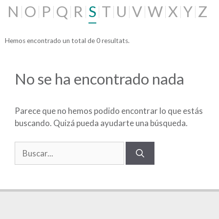
N
O
P
Q
R
S
T
U
V
W
X
Y
Z
Hemos encontrado un total de 0 resultats.
No se ha encontrado nada
Parece que no hemos podido encontrar lo que estás
buscando. Quizá pueda ayudarte una búsqueda.