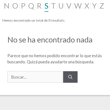
N
O
P
Q
R
S
T
U
V
W
X
Y
Z
Hemos encontrado un total de 0 resultats.
No se ha encontrado nada
Parece que no hemos podido encontrar lo que estás
buscando. Quizá pueda ayudarte una búsqueda.