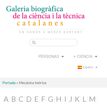
PERSONAS
+ CIENCIA
Español
Portada
»
Mecánica teórica
A
B
C
D
E
F
G
H
I
J
K
L
M